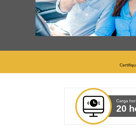
Certifiq
Carga hor
20 h