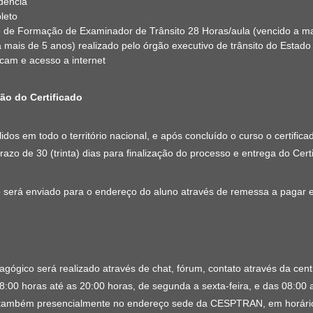
dência
pleto
o de Formação de Examinador de Trânsito 28 Horas/aula (vencido a mai
a mais de 5 anos) realizado pelo órgão executivo de trânsito do Estado
am e acesso a internet
o do Certificado
álidos em todo o território nacional, e após concluído o curso o cert
zo de 30 (trinta) dias para finalização do processo e entrega do Certi
o será enviado para o endereço do aluno através de remessa a pagar 
agógico será realizado através de chat, fórum, contato através da ce
8:00 horas até as 20:00 horas, de segunda a sexta-feira, e das 08:00 
 também presencialmente no endereço sede da CESPTRAN, em horário