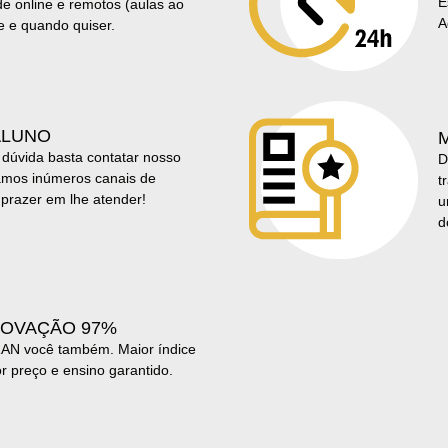
E
e online e remotos (aulas ao
A
e e quando quiser.
ALUNO
 dúvida basta contatar nosso
D
zamos inúmeros canais de
t
prazer em lhe atender!
u
d
ROVAÇÃO 97%
N você também. Maior índice
r preço e ensino garantido.