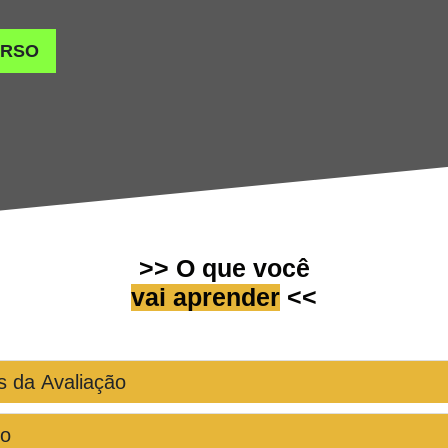
URSO
>> O que você
vai aprender
<<
 da Avaliação
to