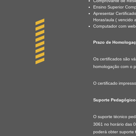
Comprovante de Resi
Ensino Superior Com
Apresentar Certificad
Horas/aula ( vencido 
Computador com webc
Prazo de Homologaçã
Os certificados são v
homologação com o pra
O certificado impress
Suporte Pedagógico
O suporte técnico ped
3061 no horário das 0
poderá obter suporte