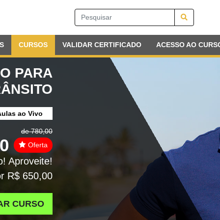
S
CURSOS
VALIDAR CERTIFICADO
ACESSO AO CURS
SO PARA
RÂNSITO
ulas ao Vivo
de 780,00
00
Oferta
o! Aproveite!
r R$ 650,00
AR CURSO