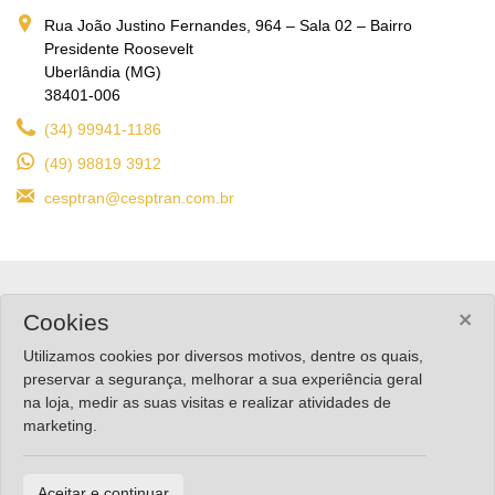
Rua João Justino Fernandes, 964 – Sala 02 – Bairro
Presidente Roosevelt
Uberlândia (MG)
38401-006
(34) 99941-1186
(49) 98819 3912
cesptran@cesptran.com.br
×
Cookies
QUER FICAR POR DENTRO DAS
NOVIDADES?
Utilizamos cookies por diversos motivos, dentre os quais,
preservar a segurança, melhorar a sua experiência geral
Confira nossas redes!
na loja, medir as suas visitas e realizar atividades de
marketing.
Aceitar e continuar